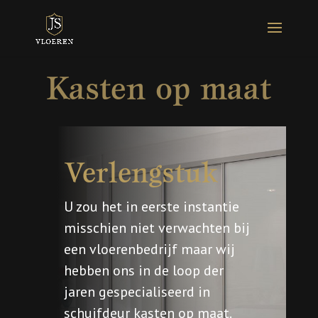
Kasten op maat
Verlengstuk
U zou het in eerste instantie
misschien niet verwachten bij
een vloerenbedrijf maar wij
hebben ons in de loop der
jaren gespecialiseerd in
schuifdeur kasten op maat.