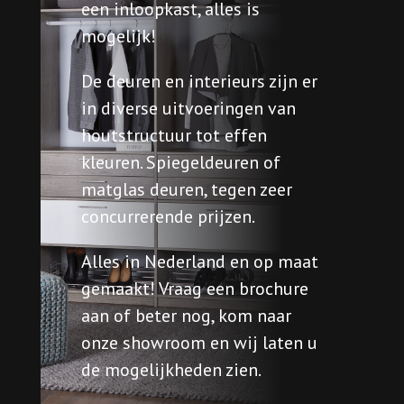
een inloopkast, alles is
mogelijk!
De deuren en interieurs zijn er
in diverse uitvoeringen van
houtstructuur tot effen
kleuren. Spiegeldeuren of
matglas deuren, tegen zeer
concurrerende prijzen.
Alles in Nederland en op maat
gemaakt! Vraag een brochure
aan of beter nog, kom naar
onze showroom en wij laten u
de mogelijkheden zien.