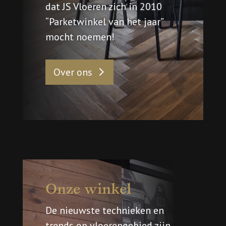
dat JS Vloeren zich in 2010
“Parketwinkel van het jaar”
mocht noemen!
Over ons
Onze winkel
De nieuwste technieken en
trends op vloerengebied zijn