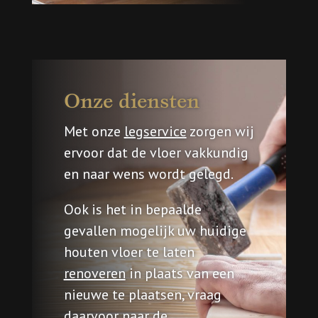
Onze diensten
Met onze
legservice
zorgen wij
ervoor dat de vloer vakkundig
en naar wens wordt gelegd.
Ook is het in bepaalde
gevallen mogelijk uw huidige
houten vloer te laten
renoveren
in plaats van een
nieuwe te plaatsen, vraag
daarvoor naar de