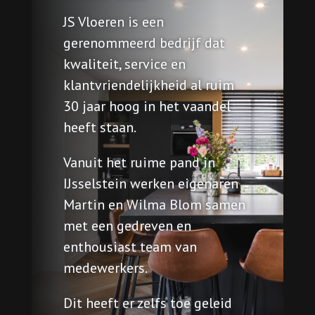
JS Vloeren is een
gerenommeerd bedrijf dat
kwaliteit, service en
klantvriendelijkheid al ruim
30 jaar hoog in het vaandel
heeft staan.
Vanuit het ruime pand in
IJsselstein werken eigenaren
Martin en Wilma Blom samen
met een gedreven en
enthousiast team van
medewerkers.
Dit heeft er zelfs toe geleid