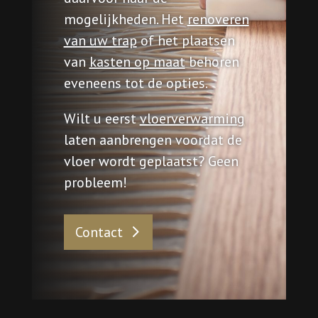
mogelijkheden. Het
renoveren
van uw trap
of het plaatsen
van
kasten op maat
behoren
eveneens tot de opties.
Wilt u eerst
vloerverwarming
laten aanbrengen voordat de
vloer wordt geplaatst? Geen
probleem!
Contact